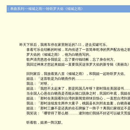
| 单曲系列>>倾城之雨>>聆听罗大佑《倾城之雨》
昨天下班后，我将车停在家里附近的7-11，进去买罐可乐。
拿着可乐去结帐的时候，耳内传进了一首简单乾净的男声配吉他之
罗大佑的《倾城之雨》，他为白晓燕写的。
歌声清亮悠忽令我驻足，忘了要付钱结帐，忘了身在何方。
我回过神来才想起来姐姐一直要我买这张罗大佑的新专辑《美丽岛》；我出了7
回到家后，我放着第八首《倾城之雨》，和我姐一起聆听罗大佑。
姐说：「这首歌是为白晓燕作的……………」
我说：「对呀。」
姐说：「我想不太起来了，那是民国几年呀？那时我在美国读书…
当全国人心悬在白晓燕是否能从狼口脱身之时，民国85年底，我姐在
姐说：「那时在美国看到台湾的新闻觉得怵目惊心，一直想台湾到底
我说：「那时连续发生两件大案子，桃园县长刘邦友血案，白晓燕被绑
姐说：「那时三嫌不是还真的在石牌躲了一阵子？离我们家很近不是？
我笑说：「哪管得了那么都………逮到他们我搞不好还可以破天荒提
听着歌，姐弟一阵沉默。