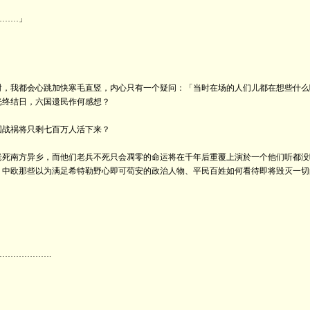
………」
，我都会心跳加快寒毛直竖，内心只有一个疑问：「当时在场的人们儿都在想些什么
终结日，六国遗民作何感想？
战祸将只剩七百万人活下来？
死南方异乡，而他们老兵不死只会凋零的命运将在千年后重覆上演於一个他们听都没
中欧那些以为满足希特勒野心即可苟安的政治人物、平民百姓如何看待即将毁灭一切
……………….