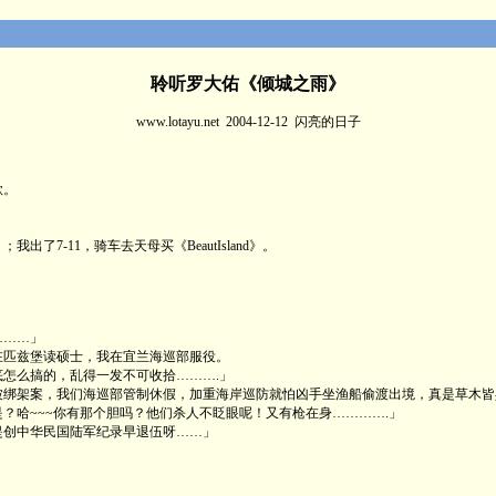
聆听罗大佑《倾城之雨》
www.lotayu.net 2004-12-12 闪亮的日子
歌。
-11，骑车去天母买《BeautIsland》。
………」
匹兹堡读硕士，我在宜兰海巡部服役。
怎么搞的，乱得一发不可收拾……….」
架案，我们海巡部管制休假，加重海岸巡防就怕凶手坐渔船偷渡出境，真是草木皆兵
哈~~~你有那个胆吗？他们杀人不眨眼呢！又有枪在身………….」
创中华民国陆军纪录早退伍呀……」