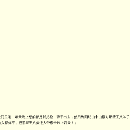
大门卫哨，每天晚上想的都是我把枪、弹干出去，然后到阳明山中山楼对那些王八羔子
山头都炸平，把那些王八蛋连人带楼全炸上西天！」