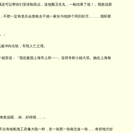
我还可以帮你们安排制高点，送他颗卫生丸，一枪结果了他！」我愈说那
不然一定有老兵会拿枪去干他一家伙与他拼个同归於尽……….我听那
。」
路高速冲向出轨，车毁人亡之境。
姐笑说：「现在敌国上海市上班~~~」逗得专柜小姐大笑。她在上海每
愈远呢….哈…好得很……」
不出有啥航海工具像大陆一样，东一块西一块南北各一块……有些地方好