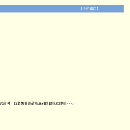
【
关闭窗口
】
那时，我老想着要是能逮到嫌犯就发财啦~~~」