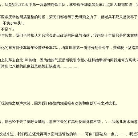
我是宪兵211天下第一营总统府铁卫队，李登辉坐哪部黑头车几点出入我都知道，
该庆幸他胡搞乱整的时候，荣民们都老得手无缚鸡之力了，都老兵不死只是凋零了，
，不负少年头!」
不是？」
与智慧，我们当时都认为台湾会走出政治的纷乱与动荡，没想到十年后只是愈来愈糟
化的东方特快车每年经济成长率7%，均富世界第一所得分配最公平，变成驶上岔
拜去台北101购物，因为她的气度质感吸引专柜小姐和她攀谈询问我姐何方高就？
台湾乱七八糟的乱像就又很想赶快逃离……………
玩笑继之放声大笑，因为我们都隐约知道唯有欢笑和幽默可与之对抗吧。
那已经下去了就呼天喊地，那没下去的在高处反而觉得不错，ㄟ…我这儿离水面愈来
没起来过，我们现在还觉得离水面尚远管他的呐…….可你们那边杂一点儿……」我想