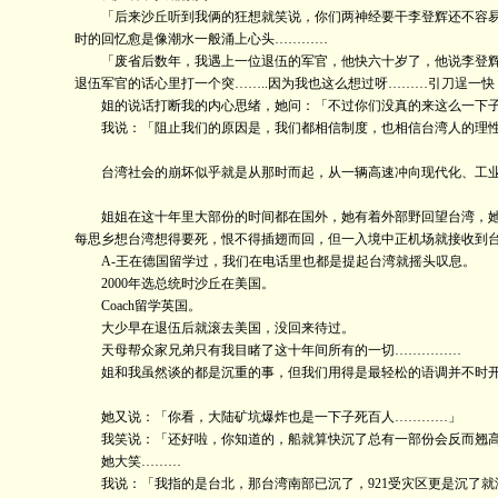
「后来沙丘听到我俩的狂想就笑说，你们两神经要干李登辉还不容易，
时的回忆愈是像潮水一般涌上心头…………
「废省后数年，我遇上一位退伍的军官，他快六十岁了，他说李登辉应
退伍军官的话心里打一个突……..因为我也这么想过呀………引刀逞一快
姐的说话打断我的内心思绪，她问：「不过你们没真的来这么一下子
我说：「阻止我们的原因是，我们都相信制度，也相信台湾人的理性
台湾社会的崩坏似乎就是从那时而起，从一辆高速冲向现代化、工业
姐姐在这十年里大部份的时间都在国外，她有着外部野回望台湾，她上礼
每思乡想台湾想得要死，恨不得插翅而回，但一入境中正机场就接收到
A-王在德国留学过，我们在电话里也都是提起台湾就摇头叹息。
2000年选总统时沙丘在美国。
Coach留学英国。
大少早在退伍后就滚去美国，没回来待过。
天母帮众家兄弟只有我目睹了这十年间所有的一切……………
姐和我虽然谈的都是沉重的事，但我们用得是最轻松的语调并不时开
她又说：「你看，大陆矿坑爆炸也是一下子死百人…………」
我笑说：「还好啦，你知道的，船就算快沉了总有一部份会反而翘高，
她大笑………
我说：「我指的是台北，那台湾南部已沉了，921受灾区更是沉了就