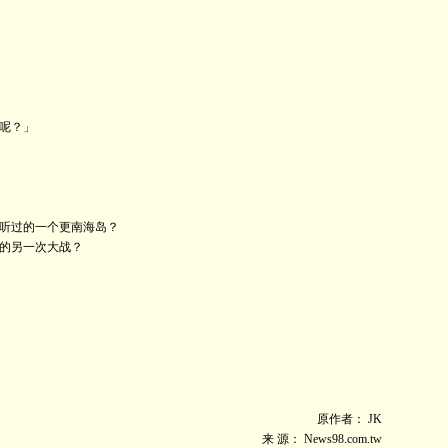
呢？」
听过的一个更南海岛？
的另一次大战？
原作者： JK
来 源： News98.com.tw