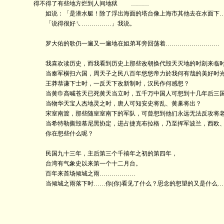
得不得了有些地方烂到人间地狱 ………
姐说：「是潜水艇！除了浮出海面的塔台像上海市其他去在水面下
「说得很好ㄟ……………」我说。
罗大佑的歌仍一遍又一遍地在姐弟耳旁回荡着………………………
我喜欢读历史，而我看到历史上那些改朝换代毁天灭地的时刻来临时
当秦军横扫六国，周天子之民八百年悠悠帝力於我何有哉的美好时光
王莽恭谦下士时，一反天下改新制时，汉民作何感想？
当黄巾高喊苍天已死黄天当立时，五千万中国人可想到十几年后三国
当物华天宝人杰地灵之时，唐人可知安史将乱、黄巢将出？
宋室南渡，那些随皇室南下的军队，可曾想到他们永远无法反攻将老
当希特勒撕毁慕尼黑协定，进占捷克布拉格，乃至挥军波兰，西欧、
你在想些什么呢？
民国九十三年，主后第三个千禧年之初的第四年，
台湾有气象史以来第一个十二月台。
百年来首场倾城之雨………………
当倾城之雨落下时……你(你)看见了什么？思念的想望的又是什么…