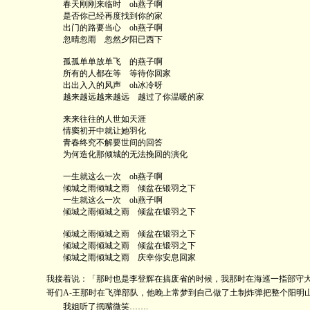
春天刚刚来临时 oh燕子啊
是否你已经再度找到你的家
出门的路要当心 oh燕子啊
忽晴忽雨 忽然夕阳已西下
孤孤单单放单飞 的燕子啊
所有的人都在等 等待你回家
出出入入的风声 oh冰冷呀
越来越远越来越远 越过了你温暖的家
来来往往的人世如天涯
情窦初开中就让她羽化
青春终究不解要世间的回答
为何造化那倾城的无法挽回的演化
一生就这么一次 oh燕子啊
倾城之雨倾城之雨 倾盆在锻羽之下
一生就这么一次 oh燕子啊
倾城之雨倾城之雨 倾盆在锻羽之下
倾城之雨倾城之雨 倾盆在锻羽之下
倾城之雨倾城之雨 倾盆在锻羽之下
倾城之雨倾城之雨 庆幸你安息回家
我接着说：「那时也是李登辉在搞废省的时候，我那时在海巡一指部守
哥们A-王那时在飞弹部队，他晚上常梦到自己做了土制炸弹把整个阳明
我姐听了抿嘴微笑…….