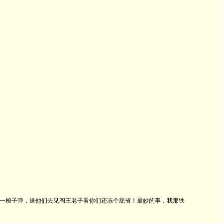
一梭子弹，送他们去见阎王老子看你们还冻个屁省！最妙的事，我那铁