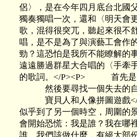
侶〉，是在今年四月底台北國
獨奏獨唱一次，還和〈明天會
歌，混得很突兀，聽起來很不舒
唱，是不是為了與演藝工會作
勁？這恐怕是我所不能瞭解的
遠遠勝過群星大合唱的〈手牽手
的歌詞。</P><P> 首先
然後要尋找一個失去的自
寶貝人和人像拼圖遊戲</P
似乎到了另一個時空，周圍的
會開始恐慌：我是誰？我在哪裡
誰、我們該做什麼，有絕大部