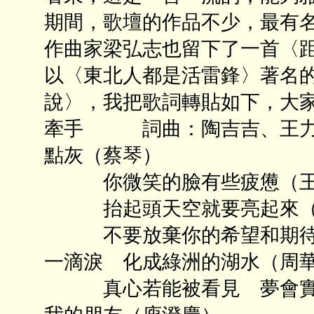
期間，歌壇的作品不少，最有
作曲家梁弘志也留下了一首〈
以〈東北人都是活雷鋒〉著名
說〉，我把歌詞轉貼如下，大
牽手 詞曲：陶吉吉、王力宏
點灰（蔡琴）
你微笑的臉有些疲憊（王
抬起頭天空就要亮起來（
不要放棄你的希望和期待（
一滴淚 化成綠洲的湖水（周
真心若能被看見 夢會實現