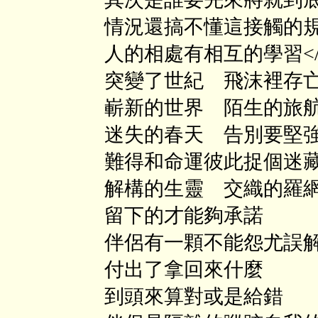
情況還搞不懂這接觸的規
人的相處有相互的學習</
突變了世紀 飛沫裡存
嶄新的世界 陌生的旅
迷失的春天 告別要堅
難得和命運彼此捉個迷
解構的生靈 交織的羅網<
留下的才能夠承諾
伴侶有一顆不能怨尤誤解
付出了拿回來什麼
到頭來算對或是給錯