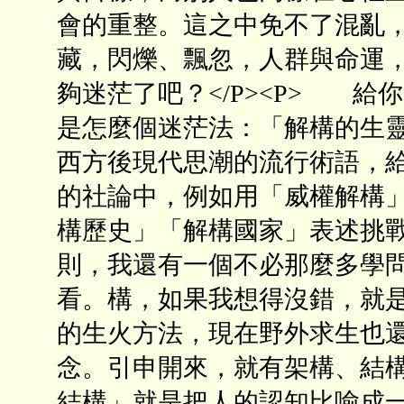
會的重整。這之中免不了混亂
藏，閃爍、飄忽，人群與命運
夠迷茫了吧？</P><P> 
是怎麼個迷茫法：「解構的生靈 交織
西方後現代思潮的流行術語，
的社論中，例如用「威權解構
構歷史」「解構國家」表述挑
則，我還有一個不必那麼多學
看。構，如果我想得沒錯，就
的生火方法，現在野外求生也
念。引申開來，就有架構、結
結構」就是把人的認知比喻成