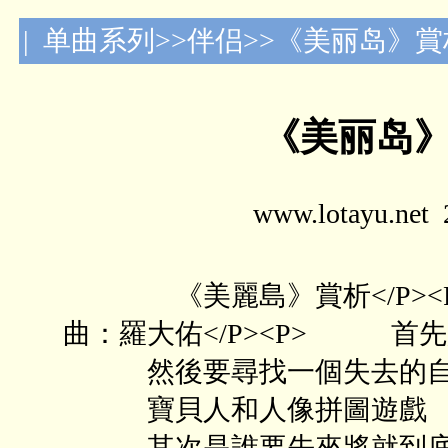
| 单曲系列>>伴侣>>《美丽岛》
《美丽岛
www.lotayu.n
《美麗島》賞析</P><P
曲：羅大佑</P><P> 首
然後要尋找一個失去的自
寶貝人和人像拼圖遊戲
其次是誰要先來將就到