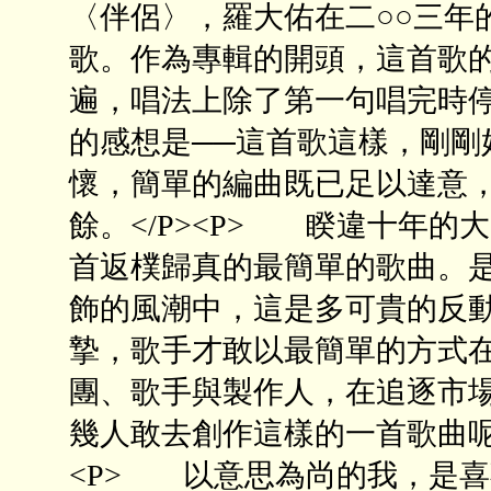
〈伴侶〉，羅大佑在二○○三年
歌。作為專輯的開頭，這首歌
遍，唱法上除了第一句唱完時
的感想是──這首歌這樣，剛剛
懷，簡單的編曲既已足以達意
餘。</P><P> 睽違十年
首返樸歸真的最簡單的歌曲。是
飾的風潮中，這是多可貴的反
摯，歌手才敢以最簡單的方式
團、歌手與製作人，在追逐市
幾人敢去創作這樣的一首歌曲呢
<P> 以意思為尚的我，是