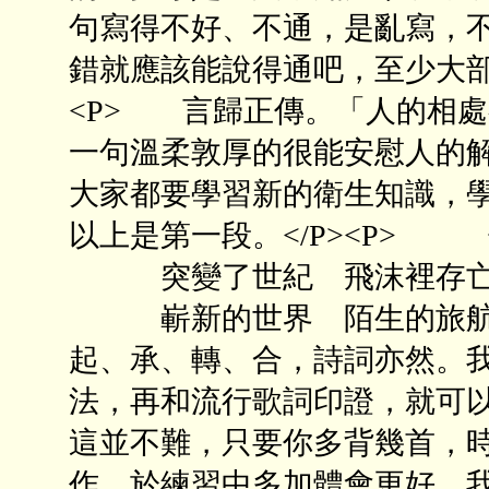
句寫得不好、不通，是亂寫，
錯就應該能說得通吧，至少大部
<P> 言歸正傳。「人的相
一句溫柔敦厚的很能安慰人的解
大家都要學習新的衛生知識，
以上是第一段。</P><P>
突變了世紀 飛沫裡存
嶄新的世界 陌生的旅航</
起、承、轉、合，詩詞亦然。
法，再和流行歌詞印證，就可
這並不難，只要你多背幾首，
作，於練習中多加體會更好。我