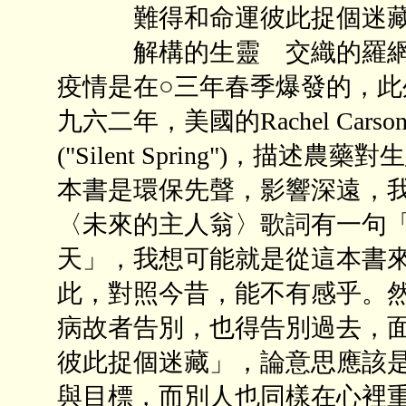
難得和命運彼此捉個迷
解構的生靈 交織的羅網</
疫情是在○三年春季爆發的，
九六二年，美國的Rachel Ca
("Silent Spring")，
本書是環保先聲，影響深遠，
〈未來的主人翁〉歌詞有一句
天」，我想可能就是從這本書
此，對照今昔，能不有感乎。
病故者告別，也得告別過去，面
彼此捉個迷藏」，論意思應該
與目標，而別人也同樣在心裡