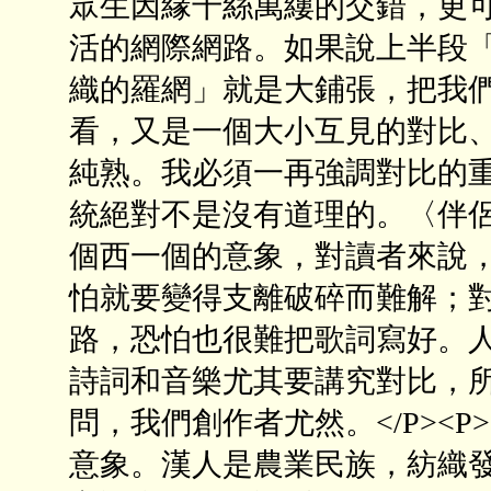
眾生因緣千絲萬縷的交錯，更
活的網際網路。如果說上半段
織的羅網」就是大鋪張，把我
看，又是一個大小互見的對比
純熟。我必須一再強調對比的
統絕對不是沒有道理的。〈伴
個西一個的意象，對讀者來說
怕就要變得支離破碎而難解；
路，恐怕也很難把歌詞寫好。
詩詞和音樂尤其要講究對比，
問，我們創作者尤然。</P>
意象。漢人是農業民族，紡織