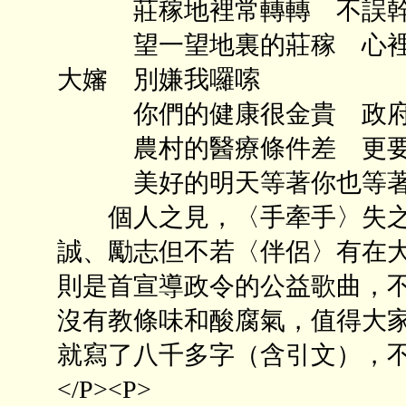
莊稼地裡常轉轉 不誤幹
望一望地裏的莊稼 心裡也
大嬸 別嫌我囉嗦
你們的健康很金貴 政府
農村的醫療條件差 更要
美好的明天等著你也等著我<
個人之見，〈手牽手〉失之
誠、勵志但不若〈伴侶〉有在
則是首宣導政令的公益歌曲，
沒有教條味和酸腐氣，值得大家
就寫了八千多字（含引文），
</P><P