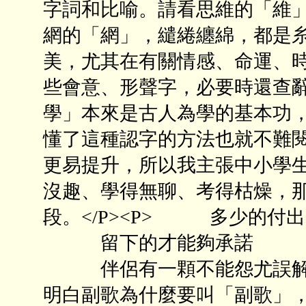
字詞和比喻。請看思維的「維
網的「網」，繾綣纏綿，都是
美，尤其在有關情感、命運、
些會意、形聲字，必要時還查
學」本來是古人為學的基本功
懂了這種認字的方法也就不難
更易提升，所以我主張中小學
沒趣、學得無聊、考得枯燥，
段。</P><P> 多少的付
留下的才能夠承諾
伴侶有一顆不能怨尤誤解的心
明白副歌為什麼要叫「副歌」