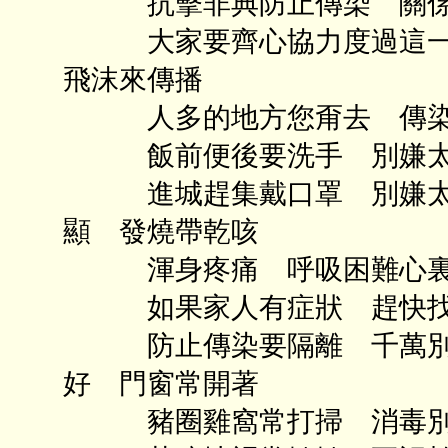
抗擊非典防止傳染 關係
大家要齊心協力度過這一刻
飛沫來傳播
人多的地方您甭去 傳染
飯前便後要洗手 別嫌太
進城趕集戴口罩 別嫌太囉
顯 發燒帶乾咳
渾身疼痛 呼吸困難心裏
如果家人有症狀 趕快找
防止傳染要隔離 千萬別耽
好 門窗常開著
豬圈雞窩常打掃 消毒別