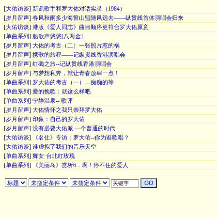
[
大佑访谈
]
新谣歌手和罗大佑对话实录（1984）
[
岁月留声
]
春风秋雨多少海誓山盟随风远去——纵贯线首体演唱会归来
[
大佑访谈
]
港版《爱人同志》曲目顺序更符合罗大佑原意
[
单曲系列
]
船歌声悠悠[八两金]
[
岁月留声
]
大佑的考古（二）一张照片惹的祸
[
岁月留声
]
携歌的旅程——记纵贯线香港演唱会
[
岁月留声
]
红磡之旅--记纵贯线香港演唱会
[
岁月留声
]
与梦想私奔，就让青春放肆一点！
[
单曲系列
]
罗大佑的考古（一）---痴痴的等
[
单曲系列
]
爱的挽歌：就这么样吧
[
单曲系列
]
宁静温泉-- 歌评
[
岁月留声
]
大佑情怀之我只崇拜罗大佑
[
岁月留声
]
印象：自己的罗大佑
[
岁月留声
]
没有必要大佑派 一个普通的时代
[
大佑访谈
]
《名仕》专访：罗大佑--你为谁歌唱？
[
大佑访谈
]
谁虚拟了我们的音乐天空
[
单曲系列
]
舞女·台北红玫瑰
[
单曲系列
]
《美丽岛》赏析6．啊！停不住的爱人